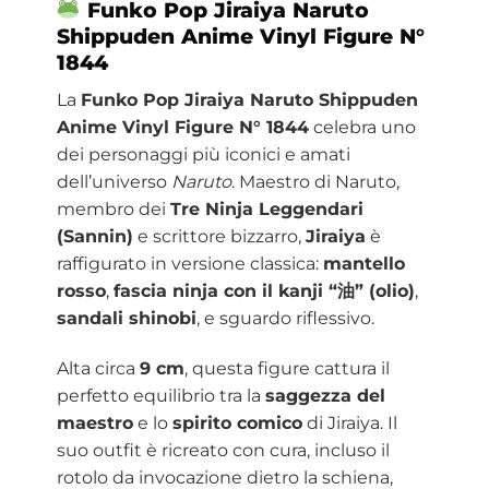
Funko Pop Jiraiya Naruto
Shippuden Anime Vinyl Figure N°
1844
La
Funko Pop Jiraiya Naruto Shippuden
Anime Vinyl Figure N° 1844
celebra uno
dei personaggi più iconici e amati
dell’universo
Naruto
. Maestro di Naruto,
membro dei
Tre Ninja Leggendari
(Sannin)
e scrittore bizzarro,
Jiraiya
è
raffigurato in versione classica:
mantello
rosso
,
fascia ninja con il kanji “油” (olio)
,
sandali shinobi
, e sguardo riflessivo.
Alta circa
9 cm
, questa figure cattura il
perfetto equilibrio tra la
saggezza del
maestro
e lo
spirito comico
di Jiraiya. Il
suo outfit è ricreato con cura, incluso il
rotolo da invocazione dietro la schiena,