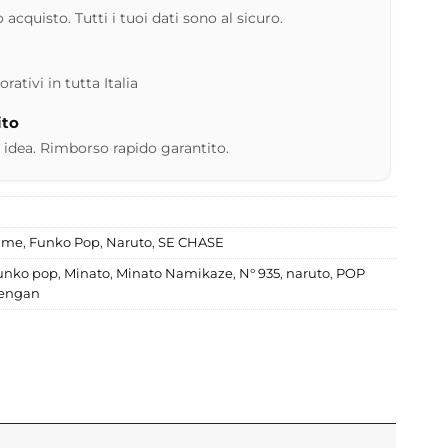
 acquisto. Tutti i tuoi dati sono al sicuro.
ativi in tutta Italia
ito
 idea. Rimborso rapido garantito.
nime
,
Funko Pop
,
Naruto
,
SE CHASE
unko pop
,
Minato
,
Minato Namikaze
,
N° 935
,
naruto
,
POP
engan