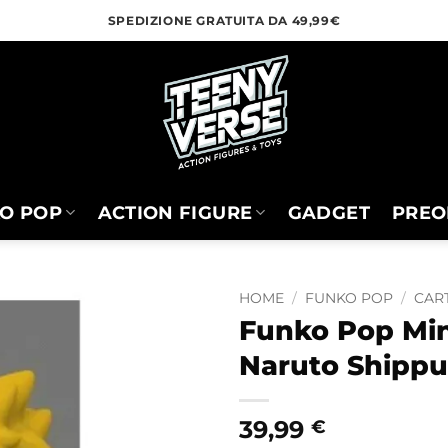
SPEDIZIONE GRATUITA DA 49,99€
O POP
ACTION FIGURE
GADGET
PREO
HOME
/
FUNKO POP
/
CART
Funko Pop Mi
Naruto Shippu
39,99
€