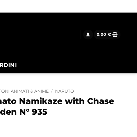
0,00
€
RDINI
ONI ANIMATI & ANIME
/
NARUTO
nato Namikaze with Chase
den N° 935