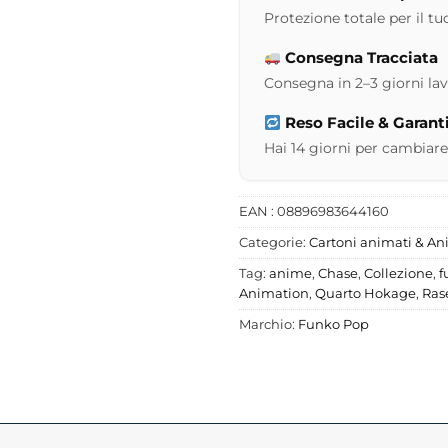
Protezione totale per il tuo
Consegna Tracciata
Consegna in 2–3 giorni lavor
Reso Facile & Garant
Hai 14 giorni per cambiare
EAN : 08896983644160
Categorie:
Cartoni animati & A
Tag:
anime
,
Chase
,
Collezione
,
f
Animation
,
Quarto Hokage
,
Ras
Marchio:
Funko Pop