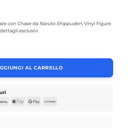
aze con Chase da
Naruto Shippuden
, Vinyl Figure
ettagli esclusivi.
GGIUNGI AL CARRELLO
uri
d
Pal
Klarna
Apple
Google
Postepay
Pay
Pay