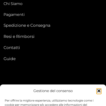
Chi Siamo
Pagamenti
Spedizione e Consegna
Resi e Rimborsi
Contatti
Guide
Gestione del consenso
My account
Per offrire la migliore esperienza, utilizziamo tecnologie come i
I Miei Ordini
cookie per memorizzare e/o accedere alle informazioni del