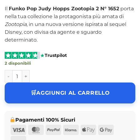
Il
Funko Pop Judy Hopps Zootopia 2 N° 1652
porta
nella tua collezione la protagonista più amata di
Zootopia
, in una nuova versione ispirata al sequel
Disney, con divisa da agente e sguardo
determinato.
Trustpilot
2 disponibili
Funko Pop Judy Hopps Zootopia 2 N° Disney 1652 quantità
AGGIUNGI AL CARRELLO
Pagamenti 100% Sicuri
Visa
MasterCard
PayPal
Klarna
Apple
Google
Pay
Pay