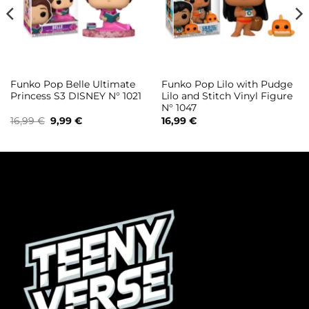
Funko Pop Belle Ultimate
Funko Pop Lilo with Pudge
Princess S3 DISNEY N° 1021
Lilo and Stitch Vinyl Figure
N° 1047
Il
Il
16,99
€
9,99
€
16,99
€
prezzo
prezzo
originale
attuale
era:
è:
16,99 €.
9,99 €.