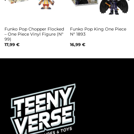
Funko Pop Chopper Flocked
Funko Pop King One Piece
– One Piece Vinyl Figure (N°
N° 1893
99)
17,99
€
16,99
€