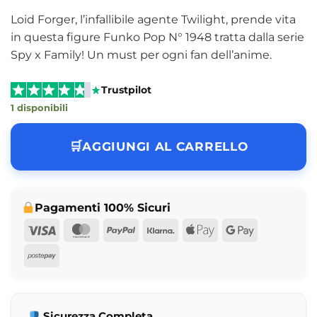
Loid Forger, l’infallibile agente Twilight, prende vita
in questa figure Funko Pop N° 1948 tratta dalla serie
Spy x Family! Un must per ogni fan dell’anime.
Trustpilot
1 disponibili
AGGIUNGI AL CARRELLO
Pagamenti 100% Sicuri
Visa
MasterCard
PayPal
Klarna
Apple
Google
Pay
Pay
Postepay
Sicurezza Completa