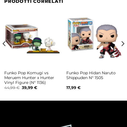
PRODOTTI CORRELATI
Funko Pop Komugi vs
Funko Pop Hidan Naruto
Meruem Hunter x Hunter
Shippuden N° 1505
Vinyl Figure (N° 1136)
Il
Il
44,99
€
39,99
€
17,99
€
prezzo
prezzo
originale
attuale
era:
è:
44,99 €.
39,99 €.