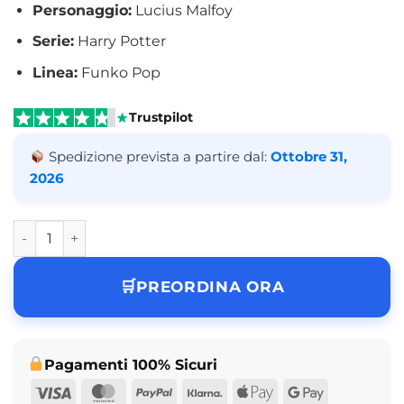
Personaggio:
Lucius Malfoy
Serie:
Harry Potter
Linea:
Funko Pop
Trustpilot
Spedizione prevista a partire dal:
Ottobre 31,
2026
Funko Pop Lucius Malfoy Harry Potter N° 208 quantità
PREORDINA ORA
Pagamenti 100% Sicuri
Visa
MasterCard
PayPal
Klarna
Apple
Google