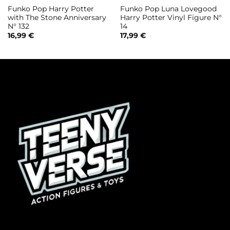
Funko Pop Harry Potter
Funko Pop Luna Lovegood
with The Stone Anniversary
Harry Potter Vinyl Figure N°
N° 132
14
16,99
€
17,99
€