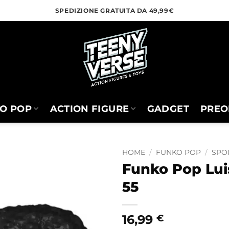
SPEDIZIONE GRATUITA DA 49,99€
O POP
ACTION FIGURE
GADGET
PREO
HOME
/
FUNKO POP
/
SPO
Funko Pop Luis
55
16,99
€