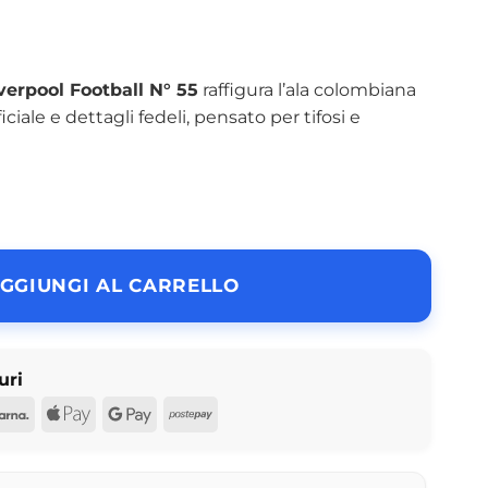
verpool Football N° 55
raffigura l’ala colombiana
iciale e dettagli fedeli, pensato per tifosi e
GGIUNGI AL CARRELLO
uri
d
Pal
Klarna
Apple
Google
Postepay
Pay
Pay