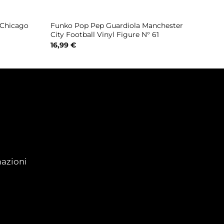
 Chicago
Funko Pop Pep Guardiola Manchester
City Football Vinyl Figure N° 61
16,99
€
azioni