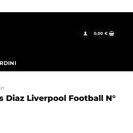
0,00
€
RDINI
RT
 Diaz Liverpool Football N°