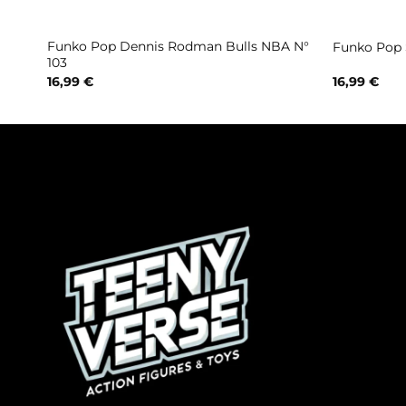
ami
Funko Pop Dennis Rodman Bulls NBA N°
Funko Pop 
103
16,99
€
16,99
€