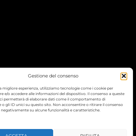
Gestione del consenso
 la migliore esperienza, utilizziamo tecnologie come i cookie per
 e/o accedere alle informazioni del dispositivo. Il consenso a queste
 ci permetterà di elaborare dati come il comportamento di
 o gli ID unici su questo sito. Non acconsentire o ritirare il consenso
e negativamente su alcune funzionalità e caratteristiche.
TERMS
PRIVACY
COOKIES
ACCETTA
RIFIUTA