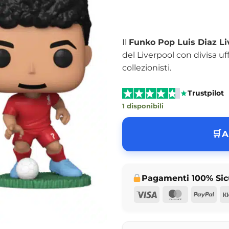
Il
Funko Pop Luis Diaz Li
del Liverpool con divisa uff
collezionisti.
Trustpilot
1 disponibili
A
Pagamenti 100% Sic
Visa
MasterCar
Pay