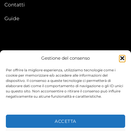
Contatti
Guide
Gestione del consenso
My account
Per offrire la migliore esperienza, utilizziamo tecnologie come i
I Miei Ordini
cookie per memorizzare e/o accedere alle informazioni del
dispositivo. Il consenso a queste tecnologie ci permetterà di
elaborare dati come il comportamento di navigazione o gli ID unici
Le mie informazioni
su questo sito. Non acconsentire o ritirare il consenso può influire
negativamente su alcune funzionalità e caratteristiche.
ACCETTA