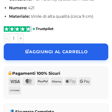
Numero:
421
Materiale:
Vinile di alta qualità (circa 9 cm)
Trustpilot
Funko Pop Tamatoa Disney Oceania N° 421 quantità
AGGIUNGI AL CARRELLO
Pagamenti 100% Sicuri
Visa
MasterCard
PayPal
Klarna
Apple
Google
Pay
Pay
Postepay
Sicurezza Completa