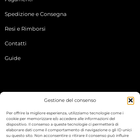
Spedizione e Consegna
Resi e Rimborsi
Contatti
Guide
Gestione del consenso
My account
Per offrire la migliore esperienza, utilizziamo tecnologie come i
I Miei Ordini
cookie per memorizzare e/o accedere alle informazioni del
dispositivo. Il consenso a queste tecnologie ci permetterà di
elaborare dati come il comportamento di navigazione o gli ID unici
Le mie informazioni
su questo sito. Non acconsentire o ritirare il consenso può influire