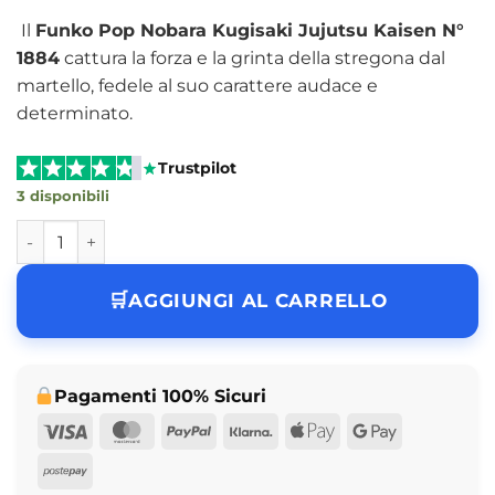
Il
Funko Pop Nobara Kugisaki Jujutsu Kaisen N°
1884
cattura la forza e la grinta della stregona dal
martello, fedele al suo carattere audace e
determinato.
Trustpilot
3 disponibili
Funko Pop Nobara Kugisaki Jujutsu Kaisen N° 1884 quanti
AGGIUNGI AL CARRELLO
Pagamenti 100% Sicuri
Visa
MasterCard
PayPal
Klarna
Apple
Google
Pay
Pay
Postepay