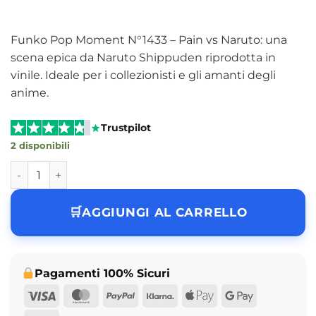
originale
attuale
era:
è:
44,99 €.
39,99 €.
Funko Pop Moment N°1433 – Pain vs Naruto: una
scena epica da Naruto Shippuden riprodotta in
vinile. Ideale per i collezionisti e gli amanti degli
anime.
Trustpilot
2 disponibili
Funko Pop Pain vs Naruto 1433 – Naruto Shippuden Pop Mo
AGGIUNGI AL CARRELLO
Pagamenti 100% Sicuri
Visa
MasterCard
PayPal
Klarna
Apple
Google
Pay
Pay