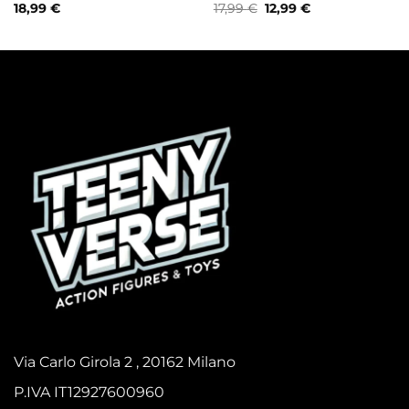
Il
Il
18,99
€
17,99
€
12,99
€
prezzo
prezzo
originale
attuale
era:
è:
17,99 €.
12,99 €.
Via Carlo Girola 2 , 20162 Milano
P.IVA IT12927600960