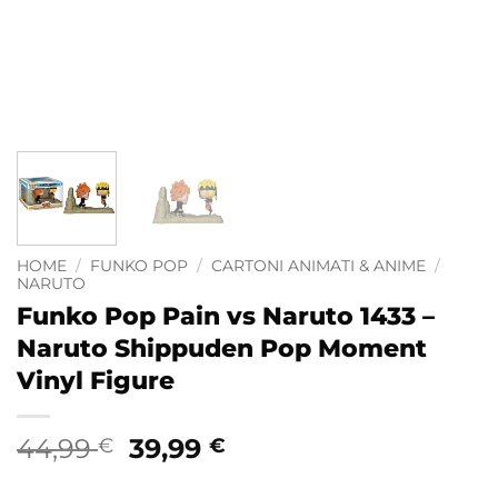
HOME
/
FUNKO POP
/
CARTONI ANIMATI & ANIME
/
NARUTO
Funko Pop Pain vs Naruto 1433 –
Naruto Shippuden Pop Moment
Vinyl Figure
Il
Il
44,99
39,99
€
€
prezzo
prezzo