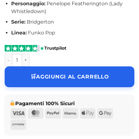
Personaggio:
Penelope Featherington (Lady
Whistledown)
Serie:
Bridgerton
Linea:
Funko Pop
Trustpilot
Funko Pop Penelope Featherington Bridgerton N° 1663 qu
AGGIUNGI AL CARRELLO
Pagamenti 100% Sicuri
Visa
MasterCard
PayPal
Klarna
Apple
Google
Pay
Pay
Postepay