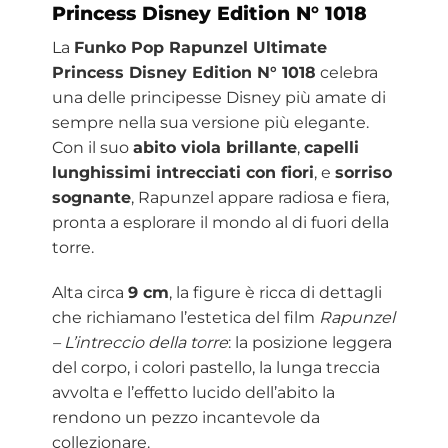
Princess Disney Edition N° 1018
La
Funko Pop Rapunzel Ultimate
Princess Disney Edition N° 1018
celebra
una delle principesse Disney più amate di
sempre nella sua versione più elegante.
Con il suo
abito viola brillante
,
capelli
lunghissimi intrecciati con fiori
, e
sorriso
sognante
, Rapunzel appare radiosa e fiera,
pronta a esplorare il mondo al di fuori della
torre.
Alta circa
9 cm
, la figure è ricca di dettagli
che richiamano l’estetica del film
Rapunzel
– L’intreccio della torre
: la posizione leggera
del corpo, i colori pastello, la lunga treccia
avvolta e l’effetto lucido dell’abito la
rendono un pezzo incantevole da
collezionare.