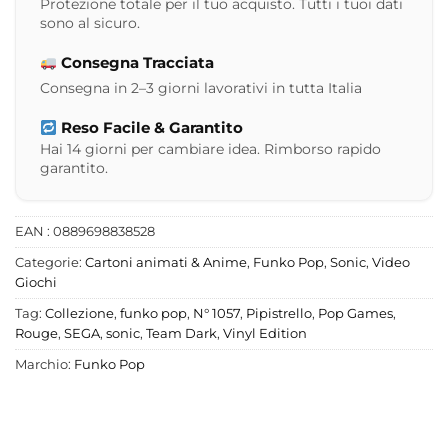
Protezione totale per il tuo acquisto. Tutti i tuoi dati
sono al sicuro.
Consegna Tracciata
Consegna in 2–3 giorni lavorativi in tutta Italia
Reso Facile & Garantito
Hai 14 giorni per cambiare idea. Rimborso rapido
garantito.
EAN : 0889698838528
Categorie:
Cartoni animati & Anime
,
Funko Pop
,
Sonic
,
Video
Giochi
Tag:
Collezione
,
funko pop
,
N° 1057
,
Pipistrello
,
Pop Games
,
Rouge
,
SEGA
,
sonic
,
Team Dark
,
Vinyl Edition
Marchio:
Funko Pop