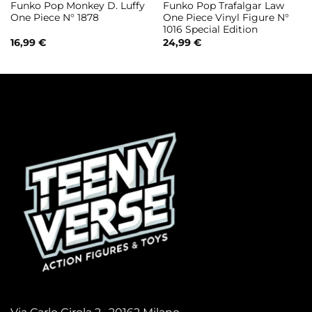
Funko Pop Monkey D. Luffy
Funko Pop Trafalgar Law
One Piece N° 1878
One Piece Vinyl Figure N°
1016 Special Edition
16,99
€
24,99
€