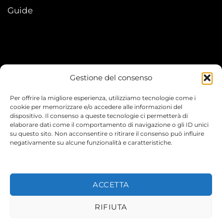
Guide
Gestione del consenso
My account
Per offrire la migliore esperienza, utilizziamo tecnologie come i
I Miei Ordini
cookie per memorizzare e/o accedere alle informazioni del
dispositivo. Il consenso a queste tecnologie ci permetterà di
elaborare dati come il comportamento di navigazione o gli ID unici
Le mie informazioni
su questo sito. Non acconsentire o ritirare il consenso può influire
negativamente su alcune funzionalità e caratteristiche.
ACCETTA
© 2026 TEENYVERSE
RIFIUTA