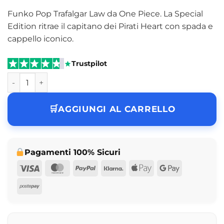
Funko Pop Trafalgar Law da One Piece. La Special
Edition ritrae il capitano dei Pirati Heart con spada e
cappello iconico.
Trustpilot
Funko Pop Trafalgar Law One Piece Vinyl Figure N° 1016 Spe
AGGIUNGI AL CARRELLO
Pagamenti 100% Sicuri
Visa
MasterCard
PayPal
Klarna
Apple
Google
Pay
Pay
Postepay