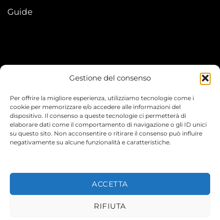
Guide
Gestione del consenso
My account
Per offrire la migliore esperienza, utilizziamo tecnologie come i
I Miei Ordini
cookie per memorizzare e/o accedere alle informazioni del
dispositivo. Il consenso a queste tecnologie ci permetterà di
elaborare dati come il comportamento di navigazione o gli ID unici
Le mie informazioni
su questo sito. Non acconsentire o ritirare il consenso può influire
negativamente su alcune funzionalità e caratteristiche.
ACCETTA
© 2026 TEENYVERSE
RIFIUTA