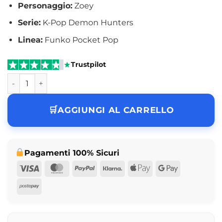
Personaggio:
Zoey
Serie:
K-Pop Demon Hunters
Linea:
Funko Pocket Pop
Trustpilot
Funko Pocket Pop Zoey K-Pop Demon Hunters quantità
AGGIUNGI AL CARRELLO
Pagamenti 100% Sicuri
Visa
MasterCard
PayPal
Klarna
Apple
Google
Pay
Pay
Postepay