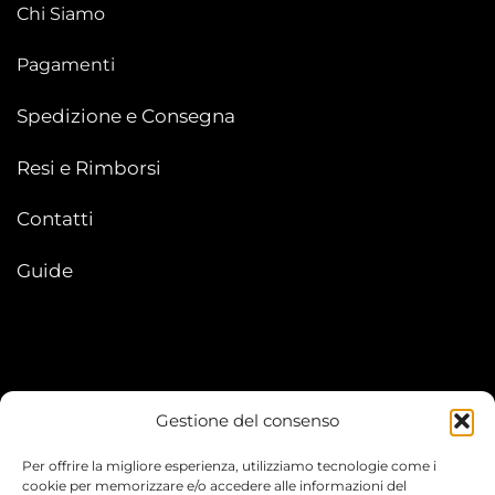
Chi Siamo
Pagamenti
Spedizione e Consegna
Resi e Rimborsi
Contatti
Guide
Gestione del consenso
My account
Per offrire la migliore esperienza, utilizziamo tecnologie come i
I Miei Ordini
cookie per memorizzare e/o accedere alle informazioni del