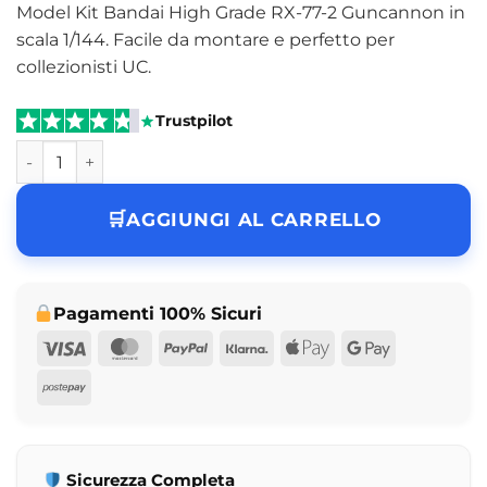
Model Kit Bandai High Grade RX-77-2 Guncannon in
scala 1/144. Facile da montare e perfetto per
collezionisti UC.
Trustpilot
Gundam High Grade RX-77-2 Guncannon Model Kit 1/144 B
AGGIUNGI AL CARRELLO
Pagamenti 100% Sicuri
Visa
MasterCard
PayPal
Klarna
Apple
Google
Pay
Pay
Postepay
Sicurezza Completa