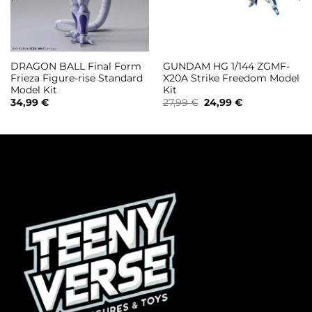
DRAGON BALL Final Form
GUNDAM HG 1/144 ZGMF-
Frieza Figure-rise Standard
X20A Strike Freedom Model
Model Kit
Kit
Il
Il
34,99
€
27,99
€
24,99
€
prezzo
prezzo
originale
attuale
era:
è:
27,99 €.
24,99 €.