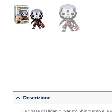
Descrizione
La Chase di Hidan di Naruto Shippuden è la ve