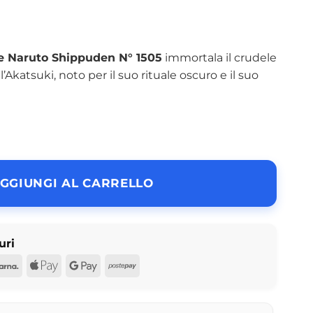
 Naruto Shippuden N° 1505
immortala il crudele
katsuki, noto per il suo rituale oscuro e il suo
GGIUNGI AL CARRELLO
uri
d
Pal
Klarna
Apple
Google
Postepay
Pay
Pay