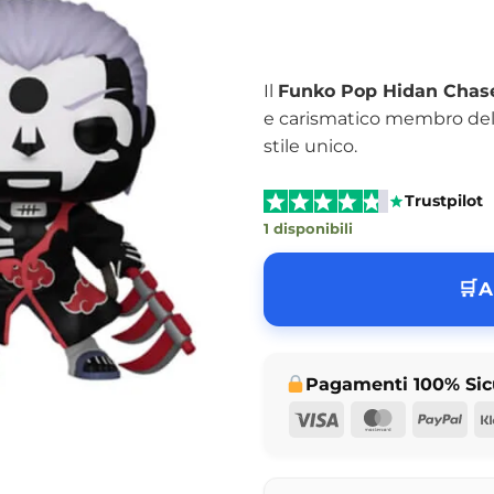
Il
Funko Pop Hidan Chase
e carismatico membro dell’A
stile unico.
Trustpilot
1 disponibili
A
Pagamenti 100% Sic
Visa
MasterCar
Pay