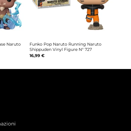
ase Naruto
Funko Pop Naruto Running Naruto
Shippuden Vinyl Figure N° 727
16,99
€
azioni