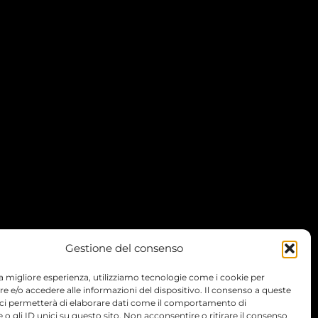
Gestione del consenso
 la migliore esperienza, utilizziamo tecnologie come i cookie per
 e/o accedere alle informazioni del dispositivo. Il consenso a queste
 ci permetterà di elaborare dati come il comportamento di
 o gli ID unici su questo sito. Non acconsentire o ritirare il consenso