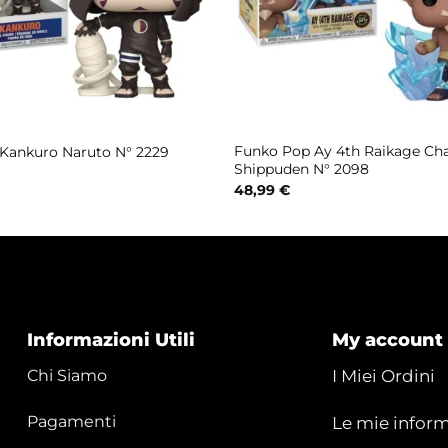
Funko Pop Ay 4th Raikage Ch
Kankuro Naruto N° 2229
Shippuden N° 2098
48,99
€
Informazioni Utili
My account
Chi Siamo
I Miei Ordini
Pagamenti
Le mie inform