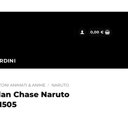
0,00
€
RDINI
ONI ANIMATI & ANIME
/
NARUTO
dan Chase Naruto
1505