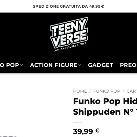
SPEDIZIONE GRATUITA DA 49,99€
O POP
ACTION FIGURE
GADGET
PREO
HOME
/
FUNKO POP
/
CART
Funko Pop Hi
Shippuden N° 
39,99
€