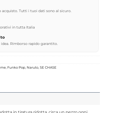
 acquisto. Tutti i tuoi dati sono al sicuro.
ativi in tutta Italia
ito
 idea. Rimborso rapido garantito.
nime
,
Funko Pop
,
Naruto
,
SE CHASE
tta in tiratura ridotta, circa un pezzo ogni