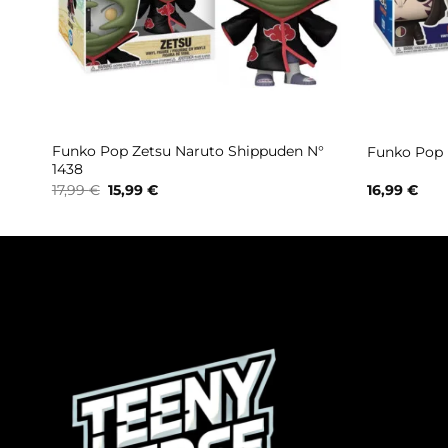
Funko Pop Zetsu Naruto Shippuden N°
Funko Pop 
1438
Il
Il
17,99
€
15,99
€
16,99
€
prezzo
prezzo
originale
attuale
era:
è:
17,99 €.
15,99 €.