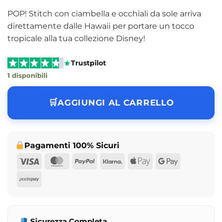
POP! Stitch con ciambella e occhiali da sole arriva
direttamente dalle Hawaii per portare un tocco
tropicale alla tua collezione Disney!
Trustpilot
1 disponibili
AGGIUNGI AL CARRELLO
Pagamenti 100% Sicuri
Visa
MasterCard
PayPal
Klarna
Apple
Google
Pay
Pay
Postepay
Sicurezza Completa