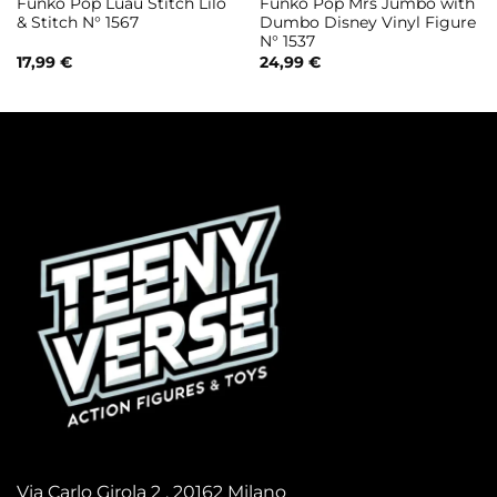
Funko Pop Luau Stitch Lilo
Funko Pop Mrs Jumbo with
& Stitch N° 1567
Dumbo Disney Vinyl Figure
N° 1537
17,99
€
24,99
€
Via Carlo Girola 2 , 20162 Milano